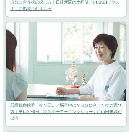
自分に合う枕の探し方｜日経新聞の土曜版「NIKKEIプラス
１」に掲載されました
殿様枕症候群 枕が高いと脳卒中に？自分に合った枕の選び
方｜テレビ朝日「羽鳥慎一モーニングショー」に山田朱織が
出演