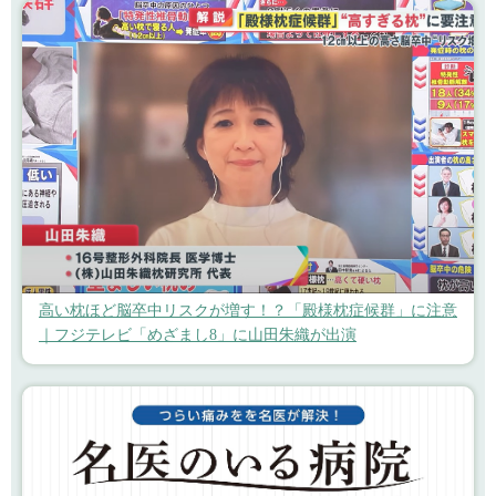
高い枕ほど脳卒中リスクが増す！？「殿様枕症候群」に注意
｜フジテレビ「めざまし8」に山田朱織が出演