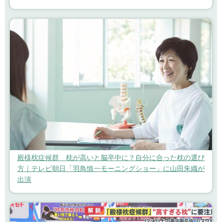
殿様枕症候群 枕が高いと脳卒中に？自分に合った枕の選び
方｜テレビ朝日「羽鳥慎一モーニングショー」に山田朱織が
出演