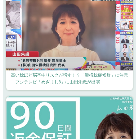
高い枕ほど脳卒中リスクが増す！？「殿様枕症候群」に注意
｜フジテレビ「めざまし8」に山田朱織が出演