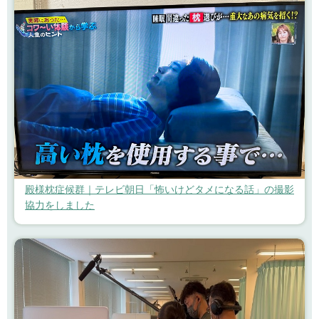
殿様枕症候群｜テレビ朝日「怖いけどタメになる話」の撮影
協力をしました