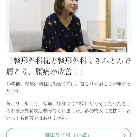
「整形外科枕と整形外科しきふとんで
肩こり、腰痛が改善！」
10年前、整形外科枕に出会う前は、首こりや肩こりが辛かっ
たです。
首こり、肩こり、頭痛、腰痛でうつ病になりそうだったとこ
ろを整形外科枕は救ってくれました。命の恩人（恩枕？）と
いっても過言ではありません。
森田計子様（47歳）